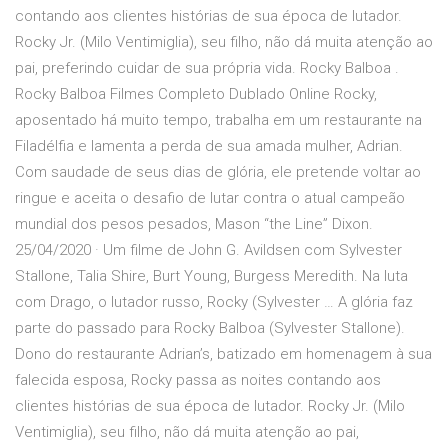
contando aos clientes histórias de sua época de lutador.
Rocky Jr. (Milo Ventimiglia), seu filho, não dá muita atenção ao
pai, preferindo cuidar de sua própria vida. Rocky Balboa .
Rocky Balboa Filmes Completo Dublado Online Rocky,
aposentado há muito tempo, trabalha em um restaurante na
Filadélfia e lamenta a perda de sua amada mulher, Adrian.
Com saudade de seus dias de glória, ele pretende voltar ao
ringue e aceita o desafio de lutar contra o atual campeão
mundial dos pesos pesados, Mason “the Line” Dixon.
25/04/2020 · Um filme de John G. Avildsen com Sylvester
Stallone, Talia Shire, Burt Young, Burgess Meredith. Na luta
com Drago, o lutador russo, Rocky (Sylvester … A glória faz
parte do passado para Rocky Balboa (Sylvester Stallone).
Dono do restaurante Adrian’s, batizado em homenagem à sua
falecida esposa, Rocky passa as noites contando aos
clientes histórias de sua época de lutador. Rocky Jr. (Milo
Ventimiglia), seu filho, não dá muita atenção ao pai,