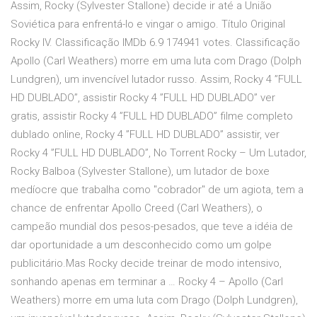
Assim, Rocky (Sylvester Stallone) decide ir até a União
Soviética para enfrentá-lo e vingar o amigo. Título Original
Rocky IV. Classificação IMDb 6.9 174941 votes. Classificação
Apollo (Carl Weathers) morre em uma luta com Drago (Dolph
Lundgren), um invencível lutador russo. Assim, Rocky 4 ”FULL
HD DUBLADO”, assistir Rocky 4 ”FULL HD DUBLADO” ver
gratis, assistir Rocky 4 ”FULL HD DUBLADO” filme completo
dublado online, Rocky 4 ”FULL HD DUBLADO” assistir, ver
Rocky 4 ”FULL HD DUBLADO”, No Torrent Rocky – Um Lutador,
Rocky Balboa (Sylvester Stallone), um lutador de boxe
medíocre que trabalha como "cobrador" de um agiota, tem a
chance de enfrentar Apollo Creed (Carl Weathers), o
campeão mundial dos pesos-pesados, que teve a idéia de
dar oportunidade a um desconhecido como um golpe
publicitário.Mas Rocky decide treinar de modo intensivo,
sonhando apenas em terminar a … Rocky 4 – Apollo (Carl
Weathers) morre em uma luta com Drago (Dolph Lundgren),