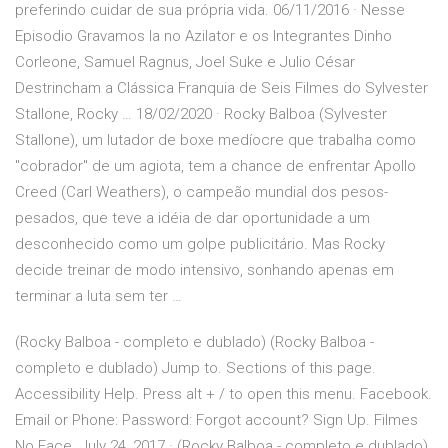
preferindo cuidar de sua própria vida. 06/11/2016 · Nesse
Episodio Gravamos la no Azilator e os Integrantes Dinho
Corleone, Samuel Ragnus, Joel Suke e Julio César
Destrincham a Clássica Franquia de Seis Filmes do Sylvester
Stallone, Rocky … 18/02/2020 · Rocky Balboa (Sylvester
Stallone), um lutador de boxe medíocre que trabalha como
"cobrador" de um agiota, tem a chance de enfrentar Apollo
Creed (Carl Weathers), o campeão mundial dos pesos-
pesados, que teve a idéia de dar oportunidade a um
desconhecido como um golpe publicitário. Mas Rocky
decide treinar de modo intensivo, sonhando apenas em
terminar a luta sem ter …
(Rocky Balboa - completo e dublado) (Rocky Balboa -
completo e dublado) Jump to. Sections of this page.
Accessibility Help. Press alt + / to open this menu. Facebook.
Email or Phone: Password: Forgot account? Sign Up. Filmes
No Face. July 24, 2017 · (Rocky Balboa - completo e dublado)