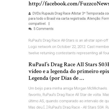
http://facebook.com/FuzzcoNew
DVDs Rupauls Drag Race Allstar 3ª Temporada co
para todo o Brasil via carta registrada. Atenção: F
compatível.
5 Comments
RuPaul's Drag Race All-Stars is an all-star spin-o
Logo network on October 22, 2012. Cast member
twelve returning contestants representing all fo
RuPaul’s Drag Race All Stars S03E
vídeo e a legenda do primeiro epi
Legenda (por Dias de …
Um beijo para minha amiga Morgan McMichaels. El
favorito, RuPaul’s Drag Race All Star de volta. 
último AS, quando comparado ao intervalo de qua
Mas deu […] RuPaul's Drag Race - All Stars S04. R