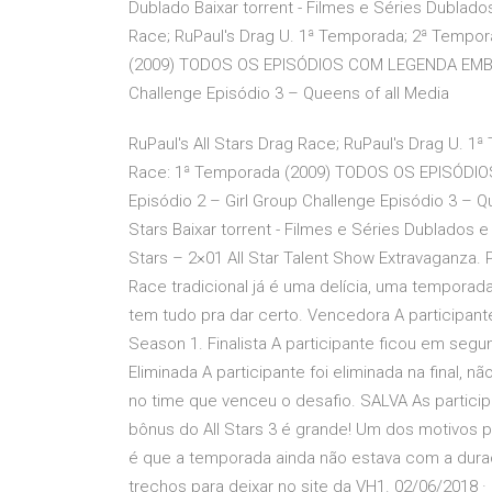
Dublado Baixar torrent - Filmes e Séries Dublado
Race; RuPaul's Drag U. 1ª Temporada; 2ª Tempor
(2009) TODOS OS EPISÓDIOS COM LEGENDA EMBUTI
Challenge Episódio 3 – Queens of all Media
RuPaul's All Stars Drag Race; RuPaul's Drag U. 
Race: 1ª Temporada (2009) TODOS OS EPISÓDIO
Episódio 2 – Girl Group Challenge Episódio 3 – Q
Stars Baixar torrent - Filmes e Séries Dublados 
Stars – 2×01 All Star Talent Show Extravaganza. P
Race tradicional já é uma delícia, uma temporad
tem tudo pra dar certo. Vencedora A participant
Season 1. Finalista A participante ficou em segu
Eliminada A participante foi eliminada na final,
no time que venceu o desafio. SALVA As particip
bônus do All Stars 3 é grande! Um dos motivos p
é que a temporada ainda não estava com a duraç
trechos para deixar no site da VH1. 02/06/2018 · 