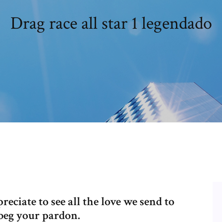
Drag race all star 1 legendado
eciate to see all the love we send to
I beg your pardon.