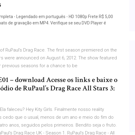
s
mpleta - Legendado em português - HD 1080p Frete R$ 5,00
ormato de gravação em MP4. Verifique se seu DVD Player é
ff of RuPaul's Drag Race. The first season premiered on the
s were announced on August 6, 2012. The show featured
ur previous seasons for a chance to be
01 – download Acesse os links e baixe o
sódio de RuPaul’s Drag Race All Stars 3:
a faleceu? Hey Kity Girls. Finalmente nosso reality
Mais cedo que o usual, menos de um ano e meio do fim do
tro anos, seguidos pelos primeiros. Bendito seja o fruto.
uPaul's Drag Race UK - Season 1. RuPaul's Drag Race - All