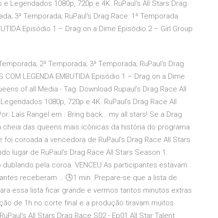
s e Legendados 1080p, 720p e 4K. RuPaul's All Stars Drag
ada; 3ª Temporada; RuPaul's Drag Race: 1ª Temporada
DA Episódio 1 – Drag on a Dime Episódio 2 – Girl Group
1ª Temporada; 2ª Temporada; 3ª Temporada; RuPaul's Drag
S COM LEGENDA EMBUTIDA Episódio 1 – Drag on a Dime
ueens of all Media - Tag: Download Rupaul’s Drag Race All
e Legendados 1080p, 720p e 4K. RuPaul’s Drag Race All
or: Laís Rangel em . Bring back… my all stars! Se a Drag
a cheia das queens mais icônicas da história do programa
e foi coroada a vencedora de RuPaul's Drag Race All Stars
ndo lugar de RuPaul's Drag Race All Stars Season 1.
 não dublando pela coroa. VENCEU As participantes estavam
antes receberam … 🕓1 min. Prepare-se que a lista de
ara essa lista ficar grande e vermos tantos minutos extras
ão de 1h no corte final e a produção tiravam muitos
RuPaul's All Stars Drag Race S02 - Ep01 All Star Talent