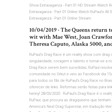
Show Extravaganza - Part 01 HD Stream Watch RuP
Extravaganza - Part 01 Online Watch RuPaul's All 
Extravaganza - Part 01 Online Stream
10/04/2019 · The Queens return t
wit with Mae West, Joan Crawfor
Theresa Caputo, Alaska 5000, and
RuPaul's Drag Race é um reality show com drag
singularidade, coragem e talento e tornar-se a 
Drag Race serem bem sucedidas, RuPaul resolveu 
comunidade no Orkut e veio ao Facebook dia 15/
para todos os fãs de RuPaul's Drag Race no Bra
oferecer de links. Reformas serão feitas para link
henny! 28/03/2020 · RuPaul’s Drag Race é o real
RuPaul, que procura as dragqueens que tenham c
America’s Next Drag Superstar, em tradução lite