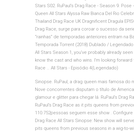
Stars S02. RuPaul's Drag Race - Season 9. Pose 
Queen All Stars Alyssa Raw Bianca Del Rio Cele
Thailand Drag Race UK Dragnificent Dragula EPI
Drag Race, surge para coroar o sucesso da seri
“rainhas” de temporadas anteriores entram na Bat
Temporada Torrent (2018) Dublado / Legendado W
All Stars Season 1, you've probably already seen
know the cast and who wins. I'm looking forward t
Race … All Stars - Episódio 4(Legendado)
Sinopse. RuPaul, a drag queen mais famosa do m
Nove concorrentes disputam o título de America
glamour e glitter para chegar lá. RuPaul's Drag R
RuPaul's Drag Race as it pits queens from previou
110.752pessoas seguem esse show . Configure se
Drag Race All Stars Sinopse: New show will serve
pits queens from previous seasons in a wig-to-wig