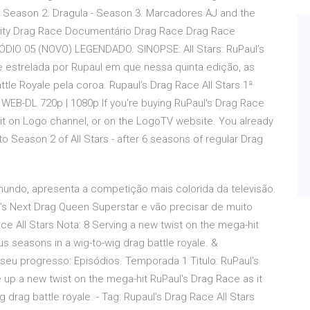
- Season 2. Dragula - Season 3. Marcadores AJ and the
brity Drag Race Documentário Drag Race Drag Race
SÓDIO 05 (NOVO) LEGENDADO. SINOPSE: All Stars: RuPaul’s
e estrelada por Rupaul em que nessa quinta edição, as
tle Royale pela coroa. Rupaul’s Drag Race All Stars 1ª
EB-DL 720p | 1080p If you're buying RuPaul's Drag Race
 it on Logo channel, or on the LogoTV website. You already
o Season 2 of All Stars - after 6 seasons of regular Drag
undo, apresenta a competição mais colorida da televisão.
’s Next Drag Queen Superstar e vão precisar de muito
ace All Stars Nota: 8 Serving a new twist on the mega-hit
s seasons in a wig-to-wig drag battle royale. &
u progresso: Episódios. Temporada 1 Titulo: RuPaul's
 up a new twist on the mega-hit RuPaul's Drag Race as it
 drag battle royale. - Tag: Rupaul’s Drag Race All Stars