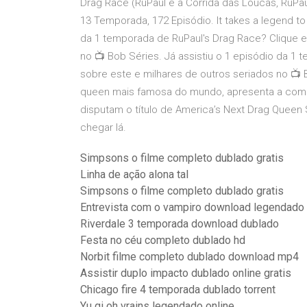
Drag Race (RuPaul e a Corrida das Loucas, RuPaul
13 Temporada, 172 Episódio. It takes a legend to
da 1 temporada de RuPaul's Drag Race? Clique e
no 📺 Bob Séries. Já assistiu o 1 episódio da 1
sobre este e milhares de outros seriados no 📺 B
queen mais famosa do mundo, apresenta a compe
disputam o título de America’s Next Drag Queen S
chegar lá.
Simpsons o filme completo dublado gratis
Linha de ação alona tal
Simpsons o filme completo dublado gratis
Entrevista com o vampiro download legendado
Riverdale 3 temporada download dublado
Festa no céu completo dublado hd
Norbit filme completo dublado download mp4
Assistir duplo impacto dublado online gratis
Chicago fire 4 temporada dublado torrent
Yu gi oh vrains legendado online