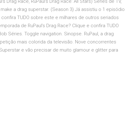
's Drag Race, RuPaul's Drag Race: All Stars) Séries de TV,
 make a drag superstar. (Season 3) Já assistiu o 1 episódio
 confira TUDO sobre este e milhares de outros seriados
 temporada de RuPaul's Drag Race? Clique e confira TUDO
ob Séries. Toggle navigation. Sinopse. RuPaul, a drag
tição mais colorida da televisão. Nove concorrentes
uperstar e vão precisar de muito glamour e glitter para