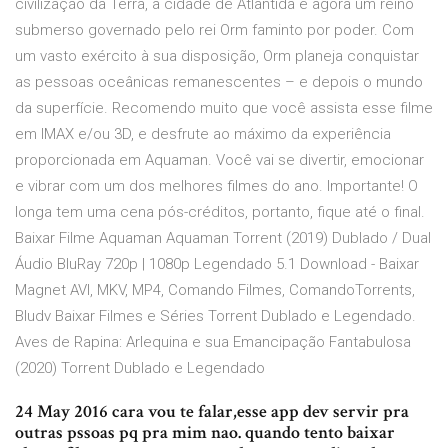
civilização da Terra, a cidade de Atlântida é agora um reino
submerso governado pelo rei Orm faminto por poder. Com
um vasto exército à sua disposição, Orm planeja conquistar
as pessoas oceânicas remanescentes – e depois o mundo
da superfície. Recomendo muito que você assista esse filme
em IMAX e/ou 3D, e desfrute ao máximo da experiência
proporcionada em Aquaman. Você vai se divertir, emocionar
e vibrar com um dos melhores filmes do ano. Importante! O
longa tem uma cena pós-créditos, portanto, fique até o final.
Baixar Filme Aquaman Aquaman Torrent (2019) Dublado / Dual
Áudio BluRay 720p | 1080p Legendado 5.1 Download - Baixar
Magnet AVI, MKV, MP4, Comando Filmes, ComandoTorrents,
Bludv Baixar Filmes e Séries Torrent Dublado e Legendado.
Aves de Rapina: Arlequina e sua Emancipação Fantabulosa
(2020) Torrent Dublado e Legendado
24 May 2016 cara vou te falar,esse app dev servir pra
outras pssoas pq pra mim nao. quando tento baixar